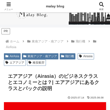
malay blog
メニュー
検索
PR
ホーム
東南アジア・南アジア
飛行機
AirAsia
AirAsia
東南アジア・南アジア
飛行機
Airasia
エアアジア
格安航空
エアアジア（Airasia）のビジネスクラス
とエコノミーとは？| エアアジアにあるク
ラスとパックの説明
2025.07.14
2025.08.08