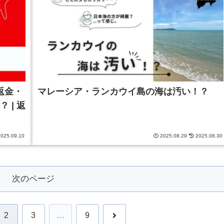
返金・
マレーシア・ランカウイ島の海は汚い！？
 | 返
025.09.10
2025.08.29
2025.08.30
次のページ
次
2
3
…
9