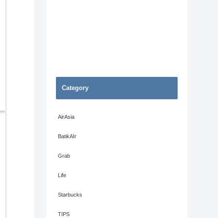
Category
AirAsia
BatikAIr
Grab
Life
Starbucks
TIPS