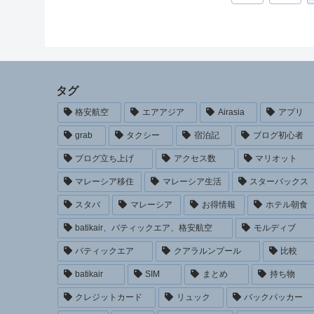
へ
タグ
格安航空
エアアジア
Airasia
アプリ
grab
タクシー
宿泊記
ブログ初心者
ブログ立ち上げ
アクセス数
マリオット
マレーシア移住
マレーシア生活
スターバックス
スタバ
マレーシア
お得情報
ホテル朝食
batikair、バティックエア、格安航空
モルディブ
バティックエア
クアラルンプール
比較
batikair
SIM
まとめ
持ち物
クレジットカード
リュック
バックパッカー